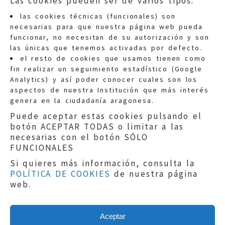
Las cookies pueden ser de varios tipos:
las cookies técnicas (funcionales) son
necesarias para que nuestra página web pueda
funcionar, no necesitan de su autorización y son
las únicas que tenemos activadas por defecto.
Quejas:
quejas@eljusticiadearagon.es
el resto de cookies que usamos tienen como
fin realizar un seguimiento estadístico (Google
Información general:
Analytics) y así poder conocer cuales son los
informacion@eljusticiadearagon.es
aspectos de nuestra Institución que más interés
genera en la ciudadanía aragonesa.
Teléfonos:
900 210 210
/
976 399 354
Puede aceptar estas cookies pulsando el
botón ACEPTAR TODAS o limitar a las
necesarias con el botón SÓLO
FUNCIONALES
Si quieres más información, consulta la
POLÍTICA DE COOKIES
de nuestra página
Aviso legal
|
Política de privacidad
|
web.
Protección de Datos
|
Declaración de
accesibilidad
|
Perfil del Contratante
|
Política de cookies
|
Mapa web
Aceptar