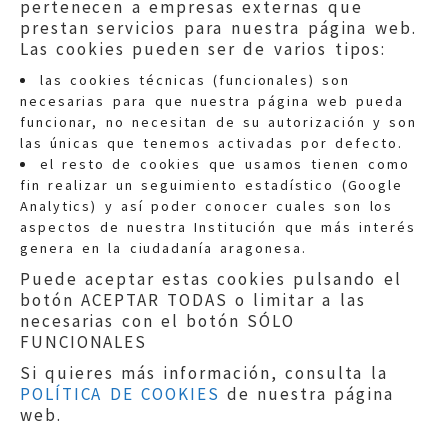
pertenecen a empresas externas que
prestan servicios para nuestra página web.
Las cookies pueden ser de varios tipos:
las cookies técnicas (funcionales) son
necesarias para que nuestra página web pueda
funcionar, no necesitan de su autorización y son
las únicas que tenemos activadas por defecto.
Quejas:
quejas@eljusticiadearagon.es
el resto de cookies que usamos tienen como
fin realizar un seguimiento estadístico (Google
Información general:
Analytics) y así poder conocer cuales son los
informacion@eljusticiadearagon.es
aspectos de nuestra Institución que más interés
genera en la ciudadanía aragonesa.
Teléfonos:
900 210 210
/
976 399 354
Puede aceptar estas cookies pulsando el
botón ACEPTAR TODAS o limitar a las
necesarias con el botón SÓLO
FUNCIONALES
Si quieres más información, consulta la
POLÍTICA DE COOKIES
de nuestra página
Aviso legal
|
Política de privacidad
|
web.
Protección de Datos
|
Declaración de