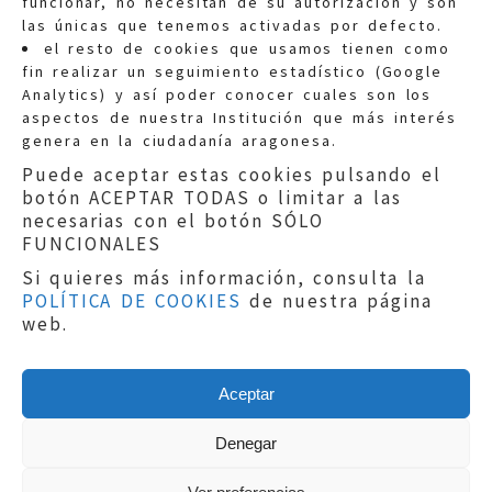
funcionar, no necesitan de su autorización y son
las únicas que tenemos activadas por defecto.
Quejas:
quejas@eljusticiadearagon.es
el resto de cookies que usamos tienen como
fin realizar un seguimiento estadístico (Google
Información general:
Analytics) y así poder conocer cuales son los
informacion@eljusticiadearagon.es
aspectos de nuestra Institución que más interés
genera en la ciudadanía aragonesa.
Teléfonos:
900 210 210
/
976 399 354
Puede aceptar estas cookies pulsando el
botón ACEPTAR TODAS o limitar a las
necesarias con el botón SÓLO
FUNCIONALES
Si quieres más información, consulta la
POLÍTICA DE COOKIES
de nuestra página
Aviso legal
|
Política de privacidad
|
web.
Protección de Datos
|
Declaración de
accesibilidad
|
Perfil del Contratante
|
Política de cookies
|
Mapa web
Aceptar
Copyright © 2019
El Justicia de Aragón
|
Desarrollo:
Sephor Consulting
Denegar