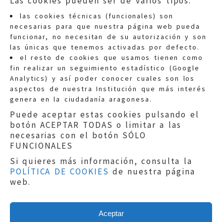
Las cookies pueden ser de varios tipos:
las cookies técnicas (funcionales) son
necesarias para que nuestra página web pueda
funcionar, no necesitan de su autorización y son
las únicas que tenemos activadas por defecto.
Quejas:
quejas@eljusticiadearagon.es
el resto de cookies que usamos tienen como
fin realizar un seguimiento estadístico (Google
Información general:
Analytics) y así poder conocer cuales son los
informacion@eljusticiadearagon.es
aspectos de nuestra Institución que más interés
genera en la ciudadanía aragonesa.
Teléfonos:
900 210 210
/
976 399 354
Puede aceptar estas cookies pulsando el
botón ACEPTAR TODAS o limitar a las
necesarias con el botón SÓLO
FUNCIONALES
Si quieres más información, consulta la
POLÍTICA DE COOKIES
de nuestra página
Aviso legal
|
Política de privacidad
|
web.
Protección de Datos
|
Declaración de
accesibilidad
|
Perfil del Contratante
|
Política de cookies
|
Mapa web
Aceptar