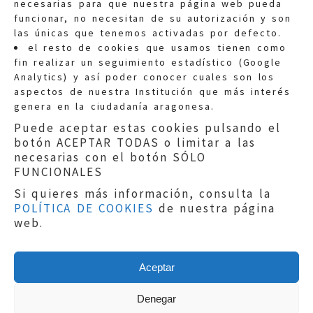
necesarias para que nuestra página web pueda
funcionar, no necesitan de su autorización y son
las únicas que tenemos activadas por defecto.
Quejas:
quejas@eljusticiadearagon.es
el resto de cookies que usamos tienen como
fin realizar un seguimiento estadístico (Google
Información general:
Analytics) y así poder conocer cuales son los
informacion@eljusticiadearagon.es
aspectos de nuestra Institución que más interés
genera en la ciudadanía aragonesa.
Teléfonos:
900 210 210
/
976 399 354
Puede aceptar estas cookies pulsando el
botón ACEPTAR TODAS o limitar a las
necesarias con el botón SÓLO
FUNCIONALES
Si quieres más información, consulta la
POLÍTICA DE COOKIES
de nuestra página
Aviso legal
|
Política de privacidad
|
web.
Protección de Datos
|
Declaración de
accesibilidad
|
Perfil del Contratante
|
Política de cookies
|
Mapa web
Aceptar
Copyright © 2019
El Justicia de Aragón
|
Desarrollo:
Sephor Consulting
Denegar