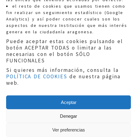
Quejas:
quejas@eljusticiadearagon.es
el resto de cookies que usamos tienen como
fin realizar un seguimiento estadístico (Google
Información general:
Analytics) y así poder conocer cuales son los
informacion@eljusticiadearagon.es
aspectos de nuestra Institución que más interés
genera en la ciudadanía aragonesa.
Teléfonos:
900 210 210
/
976 399 354
Puede aceptar estas cookies pulsando el
botón ACEPTAR TODAS o limitar a las
necesarias con el botón SÓLO
FUNCIONALES
Si quieres más información, consulta la
POLÍTICA DE COOKIES
de nuestra página
Aviso legal
|
Política de privacidad
|
web.
Protección de Datos
|
Declaración de
accesibilidad
|
Perfil del Contratante
|
Política de cookies
|
Mapa web
Aceptar
Copyright © 2019
El Justicia de Aragón
|
Desarrollo:
Sephor Consulting
Denegar
Ver preferencias