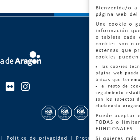
Bienvenida/o a 
página web del 
Una cookie o ga
información qu
o tableta cada 
cookies son nu
externas que pr
cookies pueden 
Quejas
las cookies téc
Informa
página web pueda 
informacio
únicas que tenemo
el resto de coo
Teléfon
seguimiento estadí
son los aspectos 
ciudadanía aragon
Puede aceptar 
TODAS o limitar
FUNCIONALES
|
Política de privacidad
|
Protección de Datos
Si quieres más 