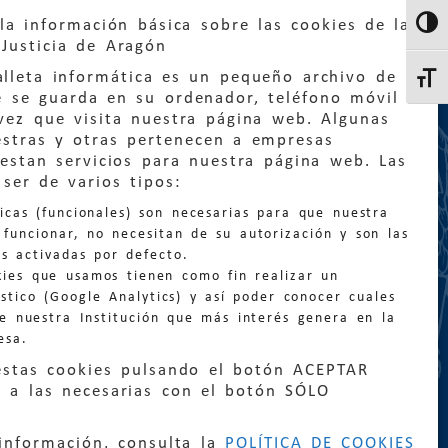
la información básica sobre las cookies de la
Altern
Justicia de Aragón
lleta informática es un pequeño archivo de
Altern
e se guarda en su ordenador, teléfono móvil
vez que visita nuestra página web. Algunas
estras y otras pertenecen a empresas
estan servicios para nuestra página web. Las
ser de varios tipos:
:
quejas@eljusticiadearagon.es
nicas (funcionales) son necesarias para que nuestra
ción general:
funcionar, no necesitan de su autorización y son las
n@eljusticiadearagon.es
s activadas por defecto.
kies que usamos tienen como fin realizar un
os:
900 210 210
/
976 399 354
stico (Google Analytics) y así poder conocer cuales
de nuestra Institución que más interés genera en la
esa.
estas cookies pulsando el botón ACEPTAR
 a las necesarias con el botón SÓLO
|
Declaración de accesibilidad
|
Perfil del
información, consulta la
POLÍTICA DE COOKIES