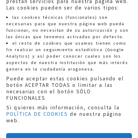
prestan servicios para nuestra página web.
Las cookies pueden ser de varios tipos:
las cookies técnicas (funcionales) son
necesarias para que nuestra página web pueda
funcionar, no necesitan de su autorización y son
las únicas que tenemos activadas por defecto.
Quejas:
quejas@eljusticiadearagon.es
el resto de cookies que usamos tienen como
fin realizar un seguimiento estadístico (Google
Información general:
Analytics) y así poder conocer cuales son los
informacion@eljusticiadearagon.es
aspectos de nuestra Institución que más interés
genera en la ciudadanía aragonesa.
Teléfonos:
900 210 210
/
976 399 354
Puede aceptar estas cookies pulsando el
botón ACEPTAR TODAS o limitar a las
necesarias con el botón SÓLO
FUNCIONALES
Si quieres más información, consulta la
POLÍTICA DE COOKIES
de nuestra página
Aviso legal
|
Política de privacidad
|
web.
Protección de Datos
|
Declaración de
accesibilidad
|
Perfil del Contratante
|
Política de cookies
|
Mapa web