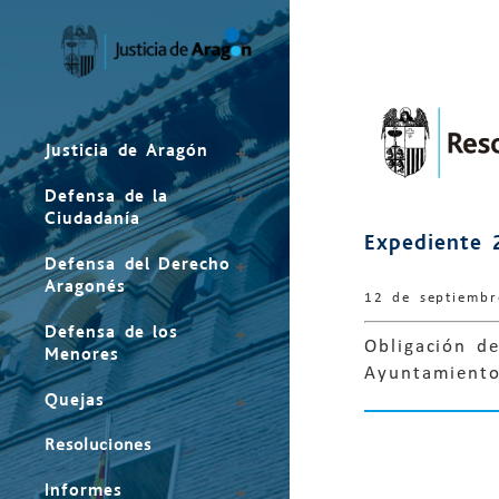
Mapa
del
sitio
Justicia de Aragón
Defensa de la
Ciudadanía
Expediente 
Defensa del Derecho
Aragonés
12 de septiemb
Defensa de los
Obligación de
Menores
Ayuntamiento
Quejas
Resoluciones
Informes