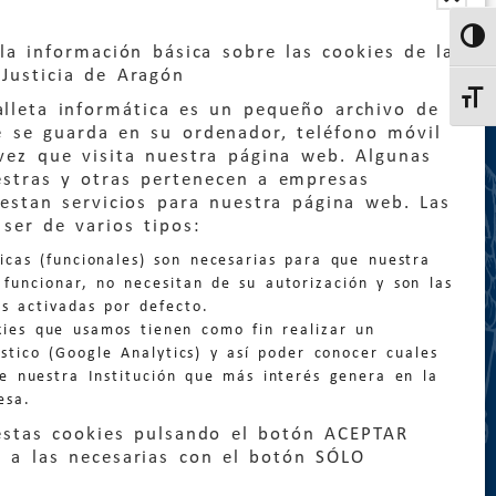
Altern
la información básica sobre las cookies de la
Justicia de Aragón
Altern
lleta informática es un pequeño archivo de
e se guarda en su ordenador, teléfono móvil
vez que visita nuestra página web. Algunas
estras y otras pertenecen a empresas
estan servicios para nuestra página web. Las
:
quejas@eljusticiadearagon.es
ser de varios tipos:
nicas (funcionales) son necesarias para que nuestra
ción general:
funcionar, no necesitan de su autorización y son las
n@eljusticiadearagon.es
s activadas por defecto.
kies que usamos tienen como fin realizar un
os:
900 210 210
/
976 399 354
stico (Google Analytics) y así poder conocer cuales
de nuestra Institución que más interés genera en la
esa.
estas cookies pulsando el botón ACEPTAR
 a las necesarias con el botón SÓLO