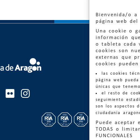
Bienvenida/o a 
página web del 
Una cookie o ga
información qu
o tableta cada 
cookies son nu
externas que pr
Quejas
cookies pueden 
las cookies téc
Informa
página web pueda 
informacio
únicas que tenemo
el resto de coo
Teléfon
seguimiento estadí
son los aspectos 
ciudadanía aragon
Puede aceptar 
TODAS o limitar
FUNCIONALES