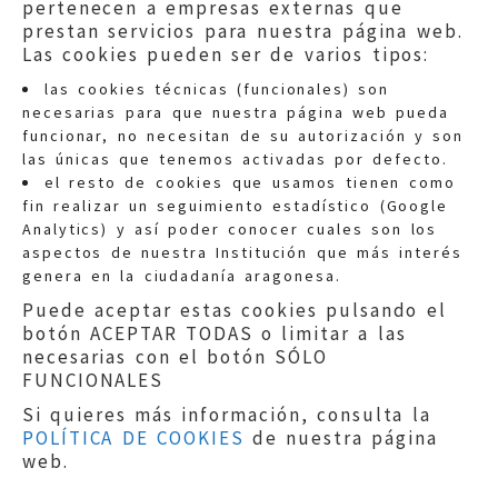
pertenecen a empresas externas que
prestan servicios para nuestra página web.
Las cookies pueden ser de varios tipos:
las cookies técnicas (funcionales) son
necesarias para que nuestra página web pueda
funcionar, no necesitan de su autorización y son
las únicas que tenemos activadas por defecto.
Quejas:
quejas@eljusticiadearagon.es
el resto de cookies que usamos tienen como
fin realizar un seguimiento estadístico (Google
Información general:
Analytics) y así poder conocer cuales son los
informacion@eljusticiadearagon.es
aspectos de nuestra Institución que más interés
genera en la ciudadanía aragonesa.
Teléfonos:
900 210 210
/
976 399 354
Puede aceptar estas cookies pulsando el
botón ACEPTAR TODAS o limitar a las
necesarias con el botón SÓLO
FUNCIONALES
Si quieres más información, consulta la
POLÍTICA DE COOKIES
de nuestra página
Aviso legal
|
Política de privacidad
|
web.
Protección de Datos
|
Declaración de