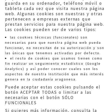
guarda en su ordenador, teléfono móvil o
tableta cada vez que visita nuestra página
web. Algunas cookies son nuestras y otras
pertenecen a empresas externas que
prestan servicios para nuestra página web.
Las cookies pueden ser de varios tipos:
las cookies técnicas (funcionales) son
necesarias para que nuestra página web pueda
funcionar, no necesitan de su autorización y son
las únicas que tenemos activadas por defecto.
Quejas:
quejas@eljusticiadearagon.es
el resto de cookies que usamos tienen como
fin realizar un seguimiento estadístico (Google
Información general:
Analytics) y así poder conocer cuales son los
informacion@eljusticiadearagon.es
aspectos de nuestra Institución que más interés
genera en la ciudadanía aragonesa.
Teléfonos:
900 210 210
/
976 399 354
Puede aceptar estas cookies pulsando el
botón ACEPTAR TODAS o limitar a las
necesarias con el botón SÓLO
FUNCIONALES
Si quieres más información, consulta la