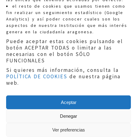
Quejas:
quejas@eljusticiadearagon.es
el resto de cookies que usamos tienen como
fin realizar un seguimiento estadístico (Google
Información general:
Analytics) y así poder conocer cuales son los
informacion@eljusticiadearagon.es
aspectos de nuestra Institución que más interés
genera en la ciudadanía aragonesa.
Teléfonos:
900 210 210
/
976 399 354
Puede aceptar estas cookies pulsando el
botón ACEPTAR TODAS o limitar a las
necesarias con el botón SÓLO
FUNCIONALES
Si quieres más información, consulta la
POLÍTICA DE COOKIES
de nuestra página
Aviso legal
|
Política de privacidad
|
web.
Protección de Datos
|
Declaración de
accesibilidad
|
Perfil del Contratante
|
Política de cookies
|
Mapa web
Aceptar
Copyright © 2019
El Justicia de Aragón
|
Desarrollo:
Sephor Consulting
Denegar
Ver preferencias