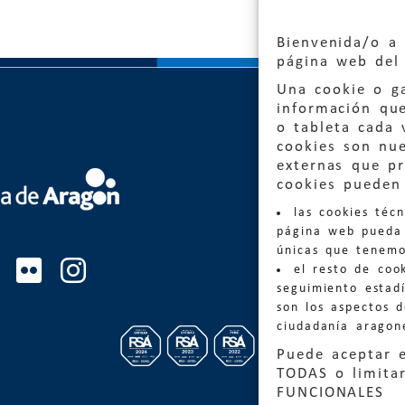
Bienvenida/o a 
página web del 
Una cookie o ga
información qu
o tableta cada 
cookies son nu
externas que pr
Quejas
cookies pueden 
las cookies téc
Informa
página web pueda 
informacio
únicas que tenemo
el resto de coo
Teléfon
seguimiento estadí
son los aspectos 
ciudadanía aragon
Puede aceptar 
TODAS o limitar
FUNCIONALES