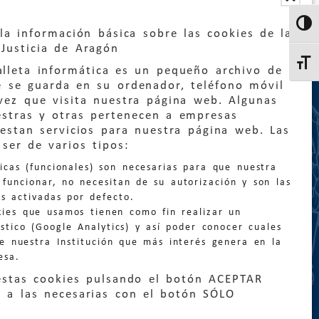
Altern
la información básica sobre las cookies de la
Justicia de Aragón
Altern
lleta informática es un pequeño archivo de
e se guarda en su ordenador, teléfono móvil
vez que visita nuestra página web. Algunas
estras y otras pertenecen a empresas
estan servicios para nuestra página web. Las
:
quejas@eljusticiadearagon.es
ser de varios tipos:
nicas (funcionales) son necesarias para que nuestra
ción general:
funcionar, no necesitan de su autorización y son las
n@eljusticiadearagon.es
s activadas por defecto.
kies que usamos tienen como fin realizar un
os:
900 210 210
/
976 399 354
stico (Google Analytics) y así poder conocer cuales
de nuestra Institución que más interés genera en la
esa.
estas cookies pulsando el botón ACEPTAR
 a las necesarias con el botón SÓLO