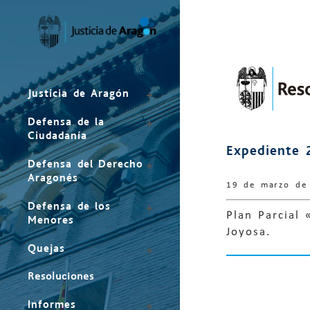
Mapa
del
sitio
Justicia de Aragón
Defensa de la
Ciudadanía
Expediente 
Defensa del Derecho
Aragonés
19 de marzo de
Defensa de los
Plan Parcial
Menores
Joyosa.
Quejas
Resoluciones
Informes