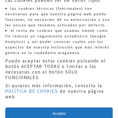
Las cookies pueden ser de varios tipos:
las cookies técnicas (funcionales) son
necesarias para que nuestra página web pueda
funcionar, no necesitan de su autorización y son
las únicas que tenemos activadas por defecto.
Quejas:
quejas@eljusticiadearagon.es
el resto de cookies que usamos tienen como
fin realizar un seguimiento estadístico (Google
Información general:
Analytics) y así poder conocer cuales son los
informacion@eljusticiadearagon.es
aspectos de nuestra Institución que más interés
genera en la ciudadanía aragonesa.
Teléfonos:
900 210 210
/
976 399 354
Puede aceptar estas cookies pulsando el
botón ACEPTAR TODAS o limitar a las
necesarias con el botón SÓLO
FUNCIONALES
Si quieres más información, consulta la
POLÍTICA DE COOKIES
de nuestra página
Aviso legal
|
Política de privacidad
|
web.
Protección de Datos
|
Declaración de
accesibilidad
|
Perfil del Contratante
|
Política de cookies
|
Mapa web
Aceptar