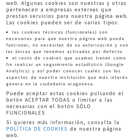
web. Algunas cookies son nuestras y otras
pertenecen a empresas externas que
prestan servicios para nuestra página web.
Las cookies pueden ser de varios tipos:
las cookies técnicas (funcionales) son
necesarias para que nuestra página web pueda
funcionar, no necesitan de su autorización y son
las únicas que tenemos activadas por defecto.
Quejas:
quejas@eljusticiadearagon.es
el resto de cookies que usamos tienen como
fin realizar un seguimiento estadístico (Google
Información general:
Analytics) y así poder conocer cuales son los
informacion@eljusticiadearagon.es
aspectos de nuestra Institución que más interés
genera en la ciudadanía aragonesa.
Teléfonos:
900 210 210
/
976 399 354
Puede aceptar estas cookies pulsando el
botón ACEPTAR TODAS o limitar a las
necesarias con el botón SÓLO
FUNCIONALES
Si quieres más información, consulta la
POLÍTICA DE COOKIES
de nuestra página
Aviso legal
|
Política de privacidad
|
web.