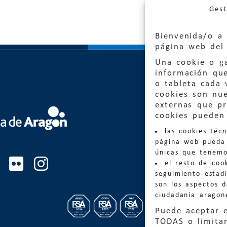
Gest
Bienvenida/o a 
página web del 
Una cookie o ga
información qu
o tableta cada 
cookies son nu
externas que pr
Quejas
cookies pueden 
las cookies téc
Informa
página web pueda 
informacio
únicas que tenemo
el resto de coo
Teléfon
seguimiento estadí
son los aspectos 
ciudadanía aragon
Puede aceptar 
TODAS o limitar