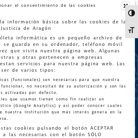
ionar el consentimiento de las cookies
Altern
la información básica sobre las cookies de la
Justicia de Aragón
Altern
lleta informática es un pequeño archivo de
e se guarda en su ordenador, teléfono móvil
vez que visita nuestra página web. Algunas
estras y otras pertenecen a empresas
estan servicios para nuestra página web. Las
:
quejas@eljusticiadearagon.es
ser de varios tipos:
nicas (funcionales) son necesarias para que nuestra
ción general:
funcionar, no necesitan de su autorización y son las
n@eljusticiadearagon.es
s activadas por defecto.
kies que usamos tienen como fin realizar un
os:
900 210 210
/
976 399 354
stico (Google Analytics) y así poder conocer cuales
de nuestra Institución que más interés genera en la
esa.
estas cookies pulsando el botón ACEPTAR
 a las necesarias con el botón SÓLO