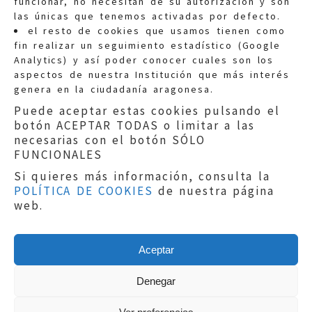
funcionar, no necesitan de su autorización y son
las únicas que tenemos activadas por defecto.
Quejas:
quejas@eljusticiadearagon.es
el resto de cookies que usamos tienen como
fin realizar un seguimiento estadístico (Google
Información general:
Analytics) y así poder conocer cuales son los
informacion@eljusticiadearagon.es
aspectos de nuestra Institución que más interés
genera en la ciudadanía aragonesa.
Teléfonos:
900 210 210
/
976 399 354
Puede aceptar estas cookies pulsando el
botón ACEPTAR TODAS o limitar a las
necesarias con el botón SÓLO
FUNCIONALES
Si quieres más información, consulta la
POLÍTICA DE COOKIES
de nuestra página
Aviso legal
|
Política de privacidad
|
web.
Protección de Datos
|
Declaración de
accesibilidad
|
Perfil del Contratante
|
Política de cookies
|
Mapa web
Aceptar
Copyright © 2019
El Justicia de Aragón
|
Desarrollo:
Sephor Consulting
Denegar