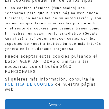
Las cookies pueden ser de varios tipos:
las cookies técnicas (funcionales) son
necesarias para que nuestra página web pueda
funcionar, no necesitan de su autorización y son
las únicas que tenemos activadas por defecto.
Quejas:
quejas@eljusticiadearagon.es
el resto de cookies que usamos tienen como
fin realizar un seguimiento estadístico (Google
Información general:
Analytics) y así poder conocer cuales son los
informacion@eljusticiadearagon.es
aspectos de nuestra Institución que más interés
genera en la ciudadanía aragonesa.
Teléfonos:
900 210 210
/
976 399 354
Puede aceptar estas cookies pulsando el
botón ACEPTAR TODAS o limitar a las
necesarias con el botón SÓLO
FUNCIONALES
Si quieres más información, consulta la
POLÍTICA DE COOKIES
de nuestra página
Aviso legal
|
Política de privacidad
|
web.
Protección de Datos
|
Declaración de
accesibilidad
|
Perfil del Contratante
|
Política de cookies
|
Mapa web
Aceptar