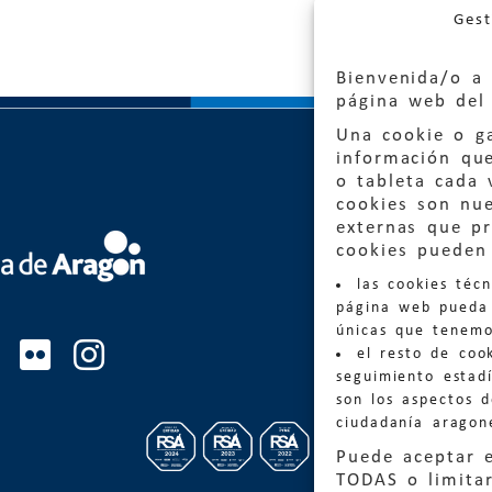
Gest
Bienvenida/o a 
página web del 
Una cookie o ga
información qu
o tableta cada 
cookies son nu
externas que pr
Quejas
cookies pueden 
las cookies téc
Informa
página web pueda 
informacio
únicas que tenemo
el resto de coo
Teléfon
seguimiento estadí
son los aspectos 
ciudadanía aragon
Puede aceptar 
TODAS o limitar