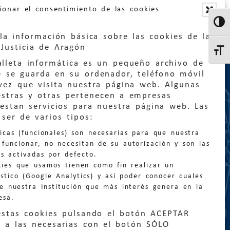
ionar el consentimiento de las cookies
Altern
la información básica sobre las cookies de la
Justicia de Aragón
Altern
lleta informática es un pequeño archivo de
e se guarda en su ordenador, teléfono móvil
vez que visita nuestra página web. Algunas
estras y otras pertenecen a empresas
estan servicios para nuestra página web. Las
:
quejas@eljusticiadearagon.es
ser de varios tipos:
nicas (funcionales) son necesarias para que nuestra
ción general:
funcionar, no necesitan de su autorización y son las
n@eljusticiadearagon.es
s activadas por defecto.
kies que usamos tienen como fin realizar un
os:
900 210 210
/
976 399 354
stico (Google Analytics) y así poder conocer cuales
de nuestra Institución que más interés genera en la
esa.
estas cookies pulsando el botón ACEPTAR
 a las necesarias con el botón SÓLO