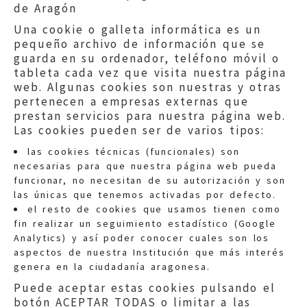
de Aragón
Una cookie o galleta informática es un
pequeño archivo de información que se
guarda en su ordenador, teléfono móvil o
tableta cada vez que visita nuestra página
web. Algunas cookies son nuestras y otras
pertenecen a empresas externas que
prestan servicios para nuestra página web.
Las cookies pueden ser de varios tipos:
las cookies técnicas (funcionales) son
necesarias para que nuestra página web pueda
funcionar, no necesitan de su autorización y son
las únicas que tenemos activadas por defecto.
Quejas:
quejas@eljusticiadearagon.es
el resto de cookies que usamos tienen como
fin realizar un seguimiento estadístico (Google
Información general:
Analytics) y así poder conocer cuales son los
informacion@eljusticiadearagon.es
aspectos de nuestra Institución que más interés
genera en la ciudadanía aragonesa.
Teléfonos:
900 210 210
/
976 399 354
Puede aceptar estas cookies pulsando el
botón ACEPTAR TODAS o limitar a las