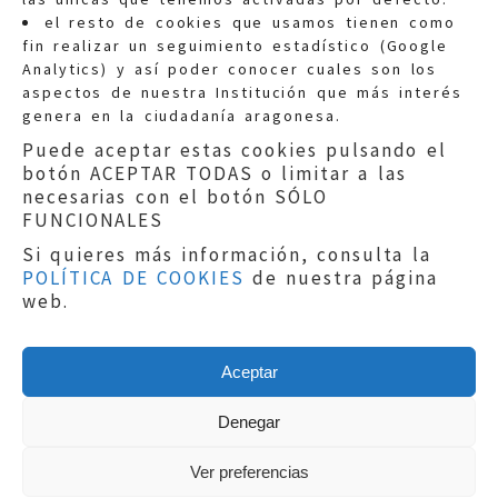
Quejas:
quejas@eljusticiadearagon.es
el resto de cookies que usamos tienen como
fin realizar un seguimiento estadístico (Google
Información general:
Analytics) y así poder conocer cuales son los
informacion@eljusticiadearagon.es
aspectos de nuestra Institución que más interés
genera en la ciudadanía aragonesa.
Teléfonos:
900 210 210
/
976 399 354
Puede aceptar estas cookies pulsando el
botón ACEPTAR TODAS o limitar a las
necesarias con el botón SÓLO
FUNCIONALES
Si quieres más información, consulta la
POLÍTICA DE COOKIES
de nuestra página
Aviso legal
|
Política de privacidad
|
web.
Protección de Datos
|
Declaración de
accesibilidad
|
Perfil del Contratante
|
Política de cookies
|
Mapa web
Aceptar
Copyright © 2019
El Justicia de Aragón
|
Desarrollo:
Sephor Consulting
Denegar
Ver preferencias