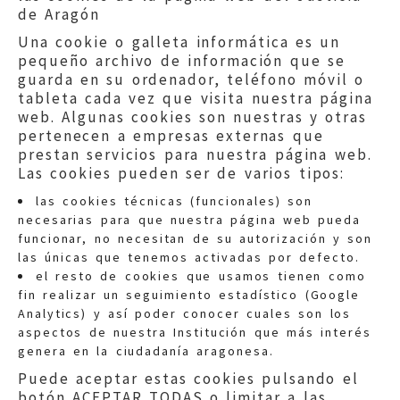
de Aragón
Una cookie o galleta informática es un
pequeño archivo de información que se
guarda en su ordenador, teléfono móvil o
tableta cada vez que visita nuestra página
web. Algunas cookies son nuestras y otras
pertenecen a empresas externas que
prestan servicios para nuestra página web.
Las cookies pueden ser de varios tipos:
las cookies técnicas (funcionales) son
necesarias para que nuestra página web pueda
funcionar, no necesitan de su autorización y son
las únicas que tenemos activadas por defecto.
Quejas:
quejas@eljusticiadearagon.es
el resto de cookies que usamos tienen como
fin realizar un seguimiento estadístico (Google
Información general:
Analytics) y así poder conocer cuales son los
informacion@eljusticiadearagon.es
aspectos de nuestra Institución que más interés
genera en la ciudadanía aragonesa.
Teléfonos:
900 210 210
/
976 399 354
Puede aceptar estas cookies pulsando el
botón ACEPTAR TODAS o limitar a las