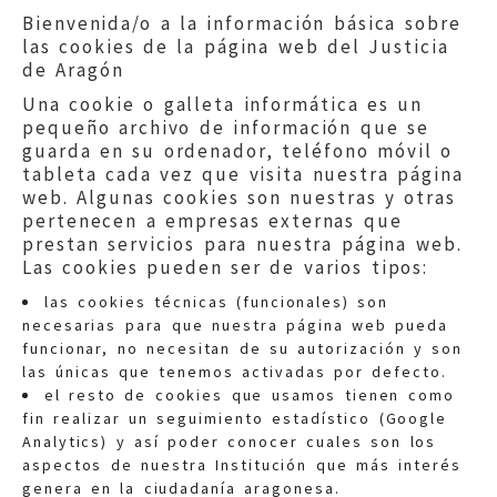
Bienvenida/o a la información básica sobre
las cookies de la página web del Justicia
de Aragón
Una cookie o galleta informática es un
pequeño archivo de información que se
guarda en su ordenador, teléfono móvil o
tableta cada vez que visita nuestra página
web. Algunas cookies son nuestras y otras
pertenecen a empresas externas que
prestan servicios para nuestra página web.
Las cookies pueden ser de varios tipos:
las cookies técnicas (funcionales) son
necesarias para que nuestra página web pueda
funcionar, no necesitan de su autorización y son
las únicas que tenemos activadas por defecto.
Quejas:
quejas@eljusticiadearagon.es
el resto de cookies que usamos tienen como
fin realizar un seguimiento estadístico (Google
Información general:
Analytics) y así poder conocer cuales son los
informacion@eljusticiadearagon.es
aspectos de nuestra Institución que más interés
genera en la ciudadanía aragonesa.
Teléfonos:
900 210 210
/
976 399 354