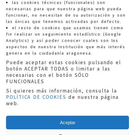
las cookies técnicas (funcionales) son
necesarias para que nuestra página web pueda
funcionar, no necesitan de su autorización y son
las únicas que tenemos activadas por defecto.
Quejas:
quejas@eljusticiadearagon.es
el resto de cookies que usamos tienen como
fin realizar un seguimiento estadístico (Google
Información general:
Analytics) y así poder conocer cuales son los
informacion@eljusticiadearagon.es
aspectos de nuestra Institución que más interés
genera en la ciudadanía aragonesa.
Teléfonos:
900 210 210
/
976 399 354
Puede aceptar estas cookies pulsando el
botón ACEPTAR TODAS o limitar a las
necesarias con el botón SÓLO
FUNCIONALES
Si quieres más información, consulta la
POLÍTICA DE COOKIES
de nuestra página
Aviso legal
|
Política de privacidad
|
web.
Protección de Datos
|
Declaración de
accesibilidad
|
Perfil del Contratante
|
Política de cookies
|
Mapa web
Aceptar
Copyright © 2019
El Justicia de Aragón
|