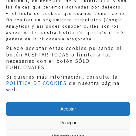
funcionar, no necesitan de su autorización y son
las únicas que tenemos activadas por defecto.
Quejas:
quejas@eljusticiadearagon.es
el resto de cookies que usamos tienen como
fin realizar un seguimiento estadístico (Google
Información general:
Analytics) y así poder conocer cuales son los
informacion@eljusticiadearagon.es
aspectos de nuestra Institución que más interés
genera en la ciudadanía aragonesa.
Teléfonos:
900 210 210
/
976 399 354
Puede aceptar estas cookies pulsando el
botón ACEPTAR TODAS o limitar a las
necesarias con el botón SÓLO
FUNCIONALES
Si quieres más información, consulta la
POLÍTICA DE COOKIES
de nuestra página
Aviso legal
|
Política de privacidad
|
web.
Protección de Datos
|
Declaración de
accesibilidad
|
Perfil del Contratante
|
Política de cookies
|
Mapa web
Aceptar
Copyright © 2019
El Justicia de Aragón
|
Desarrollo:
Sephor Consulting
Denegar