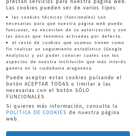
prestan servicios para nuestra página web.
Las cookies pueden ser de varios tipos:
las cookies técnicas (funcionales) son
necesarias para que nuestra página web pueda
funcionar, no necesitan de su autorización y son
las únicas que tenemos activadas por defecto.
Quejas:
quejas@eljusticiadearagon.es
el resto de cookies que usamos tienen como
fin realizar un seguimiento estadístico (Google
Información general:
Analytics) y así poder conocer cuales son los
informacion@eljusticiadearagon.es
aspectos de nuestra Institución que más interés
genera en la ciudadanía aragonesa.
Teléfonos:
900 210 210
/
976 399 354
Puede aceptar estas cookies pulsando el
botón ACEPTAR TODAS o limitar a las
necesarias con el botón SÓLO
FUNCIONALES
Si quieres más información, consulta la
POLÍTICA DE COOKIES
de nuestra página
Aviso legal
|
Política de privacidad
|
web.
Protección de Datos
|
Declaración de
accesibilidad
|
Perfil del Contratante
|
Política de cookies
|
Mapa web