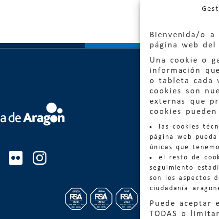
Gest
Bienvenida/o a 
página web del 
Una cookie o ga
información qu
o tableta cada 
cookies son nu
externas que pr
Quejas
cookies pueden 
las cookies téc
Informa
página web pueda 
informacio
únicas que tenemo
el resto de coo
Teléfon
seguimiento estadí
son los aspectos 
ciudadanía aragon
Puede aceptar 
TODAS o limitar