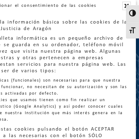
ionar el consentimiento de las cookies
Altern
la información básica sobre las cookies de la
Justicia de Aragón
Altern
lleta informática es un pequeño archivo de
e se guarda en su ordenador, teléfono móvil
vez que visita nuestra página web. Algunas
estras y otras pertenecen a empresas
estan servicios para nuestra página web. Las
:
quejas@eljusticiadearagon.es
ser de varios tipos:
nicas (funcionales) son necesarias para que nuestra
ción general:
funcionar, no necesitan de su autorización y son las
n@eljusticiadearagon.es
s activadas por defecto.
kies que usamos tienen como fin realizar un
os:
900 210 210
/
976 399 354
stico (Google Analytics) y así poder conocer cuales
de nuestra Institución que más interés genera en la
esa.
estas cookies pulsando el botón ACEPTAR
 a las necesarias con el botón SÓLO