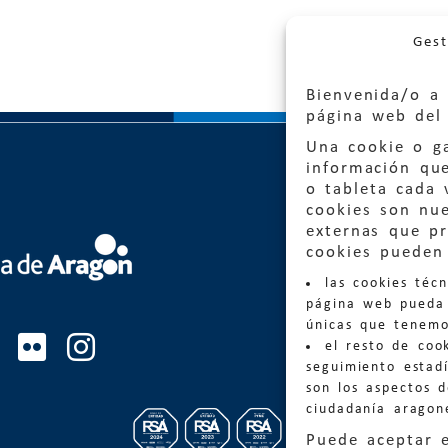
Gest
Bienvenida/o a 
página web del 
Una cookie o ga
información qu
o tableta cada 
cookies son nu
externas que pr
Quejas
cookies pueden 
las cookies téc
Informa
página web pueda 
informacio
únicas que tenemo
el resto de coo
Teléfon
seguimiento estadí
son los aspectos 
ciudadanía aragon
Puede aceptar 