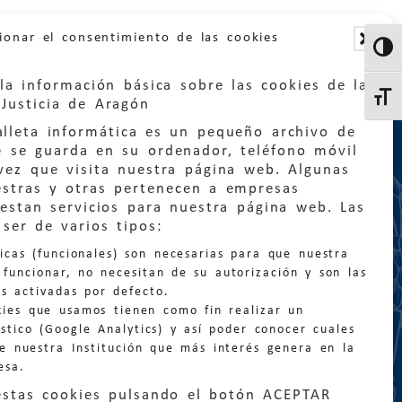
ionar el consentimiento de las cookies
Altern
la información básica sobre las cookies de la
Altern
Justicia de Aragón
lleta informática es un pequeño archivo de
e se guarda en su ordenador, teléfono móvil
vez que visita nuestra página web. Algunas
estras y otras pertenecen a empresas
estan servicios para nuestra página web. Las
:
quejas@eljusticiadearagon.es
ser de varios tipos:
nicas (funcionales) son necesarias para que nuestra
ción general:
funcionar, no necesitan de su autorización y son las
n@eljusticiadearagon.es
s activadas por defecto.
kies que usamos tienen como fin realizar un
os:
900 210 210
/
976 399 354
stico (Google Analytics) y así poder conocer cuales
de nuestra Institución que más interés genera en la
esa.
estas cookies pulsando el botón ACEPTAR