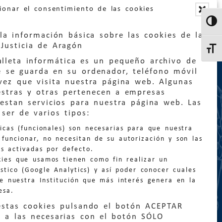
ionar el consentimiento de las cookies
Altern
la información básica sobre las cookies de la
Justicia de Aragón
Altern
lleta informática es un pequeño archivo de
e se guarda en su ordenador, teléfono móvil
vez que visita nuestra página web. Algunas
estras y otras pertenecen a empresas
estan servicios para nuestra página web. Las
:
quejas@eljusticiadearagon.es
ser de varios tipos:
nicas (funcionales) son necesarias para que nuestra
ción general:
funcionar, no necesitan de su autorización y son las
n@eljusticiadearagon.es
s activadas por defecto.
kies que usamos tienen como fin realizar un
os:
900 210 210
/
976 399 354
stico (Google Analytics) y así poder conocer cuales
de nuestra Institución que más interés genera en la
esa.
estas cookies pulsando el botón ACEPTAR
 a las necesarias con el botón SÓLO