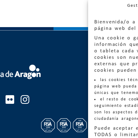
Gest
Bienvenida/o a 
página web del 
Una cookie o ga
información qu
o tableta cada 
cookies son nu
externas que pr
Quejas
cookies pueden 
las cookies téc
Informa
página web pueda 
informacio
únicas que tenemo
el resto de coo
Teléfon
seguimiento estadí
son los aspectos 
ciudadanía aragon
Puede aceptar 
TODAS o limitar