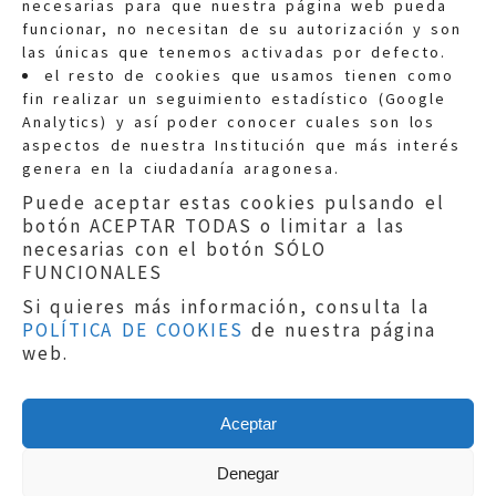
necesarias para que nuestra página web pueda
funcionar, no necesitan de su autorización y son
las únicas que tenemos activadas por defecto.
Quejas:
quejas@eljusticiadearagon.es
el resto de cookies que usamos tienen como
fin realizar un seguimiento estadístico (Google
Información general:
Analytics) y así poder conocer cuales son los
informacion@eljusticiadearagon.es
aspectos de nuestra Institución que más interés
genera en la ciudadanía aragonesa.
Teléfonos:
900 210 210
/
976 399 354
Puede aceptar estas cookies pulsando el
botón ACEPTAR TODAS o limitar a las
necesarias con el botón SÓLO
FUNCIONALES
Si quieres más información, consulta la
POLÍTICA DE COOKIES
de nuestra página
Aviso legal
|
Política de privacidad
|
web.
Protección de Datos
|
Declaración de
accesibilidad
|
Perfil del Contratante
|
Política de cookies
|
Mapa web
Aceptar
Copyright © 2019
El Justicia de Aragón
|
Desarrollo:
Sephor Consulting
Denegar