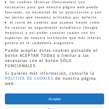
las cookies técnicas (funcionales) son
necesarias para que nuestra página web pueda
funcionar, no necesitan de su autorización y son
las únicas que tenemos activadas por defecto.
Quejas:
quejas@eljusticiadearagon.es
el resto de cookies que usamos tienen como
fin realizar un seguimiento estadístico (Google
Información general:
Analytics) y así poder conocer cuales son los
informacion@eljusticiadearagon.es
aspectos de nuestra Institución que más interés
genera en la ciudadanía aragonesa.
Teléfonos:
900 210 210
/
976 399 354
Puede aceptar estas cookies pulsando el
botón ACEPTAR TODAS o limitar a las
necesarias con el botón SÓLO
FUNCIONALES
Si quieres más información, consulta la
POLÍTICA DE COOKIES
de nuestra página
Aviso legal
|
Política de privacidad
|
web.
Protección de Datos
|
Declaración de
accesibilidad
|
Perfil del Contratante
|
Política de cookies
|
Mapa web
Aceptar
Copyright © 2019
El Justicia de Aragón
|