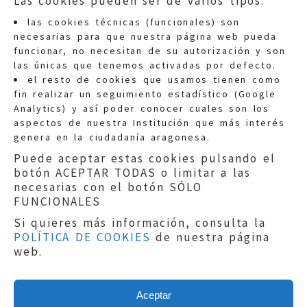
Las cookies pueden ser de varios tipos:
las cookies técnicas (funcionales) son
necesarias para que nuestra página web pueda
funcionar, no necesitan de su autorización y son
las únicas que tenemos activadas por defecto.
Quejas:
quejas@eljusticiadearagon.es
el resto de cookies que usamos tienen como
fin realizar un seguimiento estadístico (Google
Información general:
Analytics) y así poder conocer cuales son los
informacion@eljusticiadearagon.es
aspectos de nuestra Institución que más interés
genera en la ciudadanía aragonesa.
Teléfonos:
900 210 210
/
976 399 354
Puede aceptar estas cookies pulsando el
botón ACEPTAR TODAS o limitar a las
necesarias con el botón SÓLO
FUNCIONALES
Si quieres más información, consulta la
POLÍTICA DE COOKIES
de nuestra página
Aviso legal
|
Política de privacidad
|
web.
Protección de Datos
|
Declaración de
accesibilidad
|
Perfil del Contratante
|
Política de cookies
|
Mapa web
Aceptar