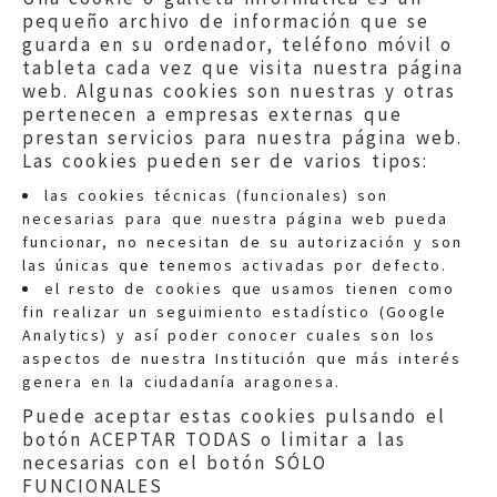
pequeño archivo de información que se
guarda en su ordenador, teléfono móvil o
tableta cada vez que visita nuestra página
web. Algunas cookies son nuestras y otras
pertenecen a empresas externas que
prestan servicios para nuestra página web.
Las cookies pueden ser de varios tipos:
las cookies técnicas (funcionales) son
necesarias para que nuestra página web pueda
funcionar, no necesitan de su autorización y son
las únicas que tenemos activadas por defecto.
Quejas:
quejas@eljusticiadearagon.es
el resto de cookies que usamos tienen como
fin realizar un seguimiento estadístico (Google
Información general:
Analytics) y así poder conocer cuales son los
informacion@eljusticiadearagon.es
aspectos de nuestra Institución que más interés
genera en la ciudadanía aragonesa.
Teléfonos:
900 210 210
/
976 399 354
Puede aceptar estas cookies pulsando el
botón ACEPTAR TODAS o limitar a las
necesarias con el botón SÓLO
FUNCIONALES