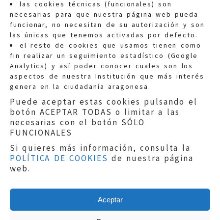
las cookies técnicas (funcionales) son
necesarias para que nuestra página web pueda
funcionar, no necesitan de su autorización y son
las únicas que tenemos activadas por defecto.
Quejas:
quejas@eljusticiadearagon.es
el resto de cookies que usamos tienen como
fin realizar un seguimiento estadístico (Google
Información general:
Analytics) y así poder conocer cuales son los
informacion@eljusticiadearagon.es
aspectos de nuestra Institución que más interés
genera en la ciudadanía aragonesa.
Teléfonos:
900 210 210
/
976 399 354
Puede aceptar estas cookies pulsando el
botón ACEPTAR TODAS o limitar a las
necesarias con el botón SÓLO
FUNCIONALES
Si quieres más información, consulta la
POLÍTICA DE COOKIES
de nuestra página
Aviso legal
|
Política de privacidad
|
web.
Protección de Datos
|
Declaración de
accesibilidad
|
Perfil del Contratante
|
Política de cookies
|
Mapa web
Aceptar
Copyright © 2019
El Justicia de Aragón
|