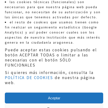
las cookies técnicas (funcionales) son
necesarias para que nuestra página web pueda
funcionar, no necesitan de su autorización y son
las únicas que tenemos activadas por defecto.
Quejas:
quejas@eljusticiadearagon.es
el resto de cookies que usamos tienen como
fin realizar un seguimiento estadístico (Google
Información general:
Analytics) y así poder conocer cuales son los
informacion@eljusticiadearagon.es
aspectos de nuestra Institución que más interés
genera en la ciudadanía aragonesa.
Teléfonos:
900 210 210
/
976 399 354
Puede aceptar estas cookies pulsando el
botón ACEPTAR TODAS o limitar a las
necesarias con el botón SÓLO
FUNCIONALES
Si quieres más información, consulta la
POLÍTICA DE COOKIES
de nuestra página
Aviso legal
|
Política de privacidad
|
web.
Protección de Datos
|
Declaración de
accesibilidad
|
Perfil del Contratante
|
Política de cookies
|
Mapa web
Aceptar
Copyright © 2019
El Justicia de Aragón
|