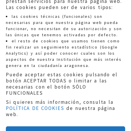
prestan servicios para nuestra página web.
Las cookies pueden ser de varios tipos:
las cookies técnicas (funcionales) son
necesarias para que nuestra página web pueda
funcionar, no necesitan de su autorización y son
las únicas que tenemos activadas por defecto.
Quejas:
quejas@eljusticiadearagon.es
el resto de cookies que usamos tienen como
fin realizar un seguimiento estadístico (Google
Información general:
Analytics) y así poder conocer cuales son los
informacion@eljusticiadearagon.es
aspectos de nuestra Institución que más interés
genera en la ciudadanía aragonesa.
Teléfonos:
900 210 210
/
976 399 354
Puede aceptar estas cookies pulsando el
botón ACEPTAR TODAS o limitar a las
necesarias con el botón SÓLO
FUNCIONALES
Si quieres más información, consulta la
POLÍTICA DE COOKIES
de nuestra página
Aviso legal
|
Política de privacidad
|
web.
Protección de Datos
|
Declaración de
accesibilidad
|
Perfil del Contratante
|
Política de cookies
|
Mapa web