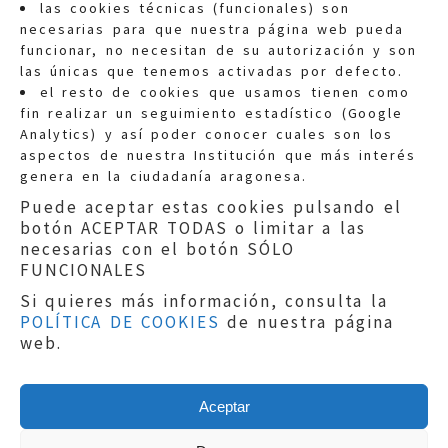
las cookies técnicas (funcionales) son
necesarias para que nuestra página web pueda
funcionar, no necesitan de su autorización y son
las únicas que tenemos activadas por defecto.
Quejas:
quejas@eljusticiadearagon.es
el resto de cookies que usamos tienen como
fin realizar un seguimiento estadístico (Google
Información general:
Analytics) y así poder conocer cuales son los
informacion@eljusticiadearagon.es
aspectos de nuestra Institución que más interés
genera en la ciudadanía aragonesa.
Teléfonos:
900 210 210
/
976 399 354
Puede aceptar estas cookies pulsando el
botón ACEPTAR TODAS o limitar a las
necesarias con el botón SÓLO
FUNCIONALES
Si quieres más información, consulta la
POLÍTICA DE COOKIES
de nuestra página
Aviso legal
|
Política de privacidad
|
web.
Protección de Datos
|
Declaración de
accesibilidad
|
Perfil del Contratante
|
Política de cookies
|
Mapa web
Aceptar
Copyright © 2019
El Justicia de Aragón
|