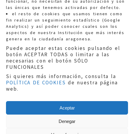
funcionar, no necesitan de su autorización y son
las únicas que tenemos activadas por defecto.
Quejas:
quejas@eljusticiadearagon.es
el resto de cookies que usamos tienen como
fin realizar un seguimiento estadístico (Google
Información general:
Analytics) y así poder conocer cuales son los
informacion@eljusticiadearagon.es
aspectos de nuestra Institución que más interés
genera en la ciudadanía aragonesa.
Teléfonos:
900 210 210
/
976 399 354
Puede aceptar estas cookies pulsando el
botón ACEPTAR TODAS o limitar a las
necesarias con el botón SÓLO
FUNCIONALES
Si quieres más información, consulta la
POLÍTICA DE COOKIES
de nuestra página
Aviso legal
|
Política de privacidad
|
web.
Protección de Datos
|
Declaración de
accesibilidad
|
Perfil del Contratante
|
Política de cookies
|
Mapa web
Aceptar
Copyright © 2019
El Justicia de Aragón
|
Desarrollo:
Sephor Consulting
Denegar