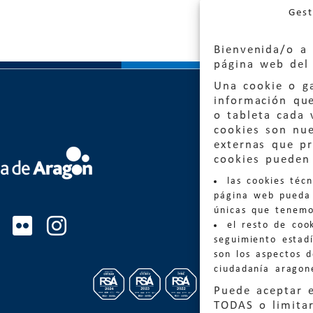
Gest
Bienvenida/o a 
página web del 
Una cookie o ga
información qu
o tableta cada 
cookies son nu
externas que pr
Quejas
cookies pueden 
las cookies téc
Informa
página web pueda 
informacio
únicas que tenemo
el resto de coo
Teléfon
seguimiento estadí
son los aspectos 
ciudadanía aragon
Puede aceptar 
TODAS o limitar