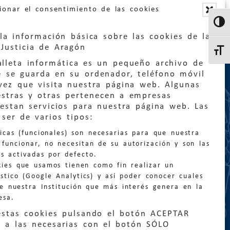
ionar el consentimiento de las cookies
Altern
la información básica sobre las cookies de la
Justicia de Aragón
Altern
lleta informática es un pequeño archivo de
e se guarda en su ordenador, teléfono móvil
vez que visita nuestra página web. Algunas
estras y otras pertenecen a empresas
estan servicios para nuestra página web. Las
:
quejas@eljusticiadearagon.es
ser de varios tipos:
nicas (funcionales) son necesarias para que nuestra
ción general:
funcionar, no necesitan de su autorización y son las
n@eljusticiadearagon.es
s activadas por defecto.
kies que usamos tienen como fin realizar un
os:
900 210 210
/
976 399 354
stico (Google Analytics) y así poder conocer cuales
de nuestra Institución que más interés genera en la
esa.
estas cookies pulsando el botón ACEPTAR
 a las necesarias con el botón SÓLO