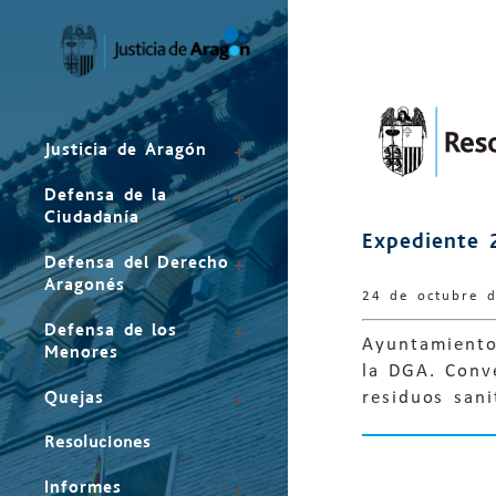
Mapa
del
sitio
Justicia de Aragón
Defensa de la
Ciudadanía
Expediente 
Defensa del Derecho
Aragonés
24 de octubre 
Defensa de los
Ayuntamiento
Menores
la DGA. Conv
Quejas
residuos sani
Resoluciones
Informes