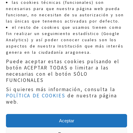
las cookies técnicas (funcionales) son
necesarias para que nuestra página web pueda
funcionar, no necesitan de su autorización y son
las únicas que tenemos activadas por defecto.
Quejas:
quejas@eljusticiadearagon.es
el resto de cookies que usamos tienen como
fin realizar un seguimiento estadístico (Google
Información general:
Analytics) y así poder conocer cuales son los
informacion@eljusticiadearagon.es
aspectos de nuestra Institución que más interés
genera en la ciudadanía aragonesa.
Teléfonos:
900 210 210
/
976 399 354
Puede aceptar estas cookies pulsando el
botón ACEPTAR TODAS o limitar a las
necesarias con el botón SÓLO
FUNCIONALES
Si quieres más información, consulta la
POLÍTICA DE COOKIES
de nuestra página
Aviso legal
|
Política de privacidad
|
web.
Protección de Datos
|
Declaración de
accesibilidad
|
Perfil del Contratante
|
Política de cookies
|
Mapa web
Aceptar
Copyright © 2019
El Justicia de Aragón
|