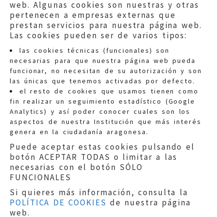
web. Algunas cookies son nuestras y otras
pertenecen a empresas externas que
prestan servicios para nuestra página web.
Las cookies pueden ser de varios tipos:
las cookies técnicas (funcionales) son
necesarias para que nuestra página web pueda
funcionar, no necesitan de su autorización y son
las únicas que tenemos activadas por defecto.
Quejas:
quejas@eljusticiadearagon.es
el resto de cookies que usamos tienen como
fin realizar un seguimiento estadístico (Google
Información general:
Analytics) y así poder conocer cuales son los
informacion@eljusticiadearagon.es
aspectos de nuestra Institución que más interés
genera en la ciudadanía aragonesa.
Teléfonos:
900 210 210
/
976 399 354
Puede aceptar estas cookies pulsando el
botón ACEPTAR TODAS o limitar a las
necesarias con el botón SÓLO
FUNCIONALES
Si quieres más información, consulta la
POLÍTICA DE COOKIES
de nuestra página
Aviso legal
|
Política de privacidad
|
web.