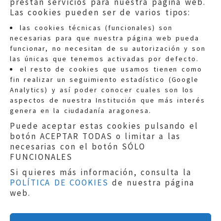
prestan servicios para nuestra página web.
Las cookies pueden ser de varios tipos:
las cookies técnicas (funcionales) son
necesarias para que nuestra página web pueda
funcionar, no necesitan de su autorización y son
las únicas que tenemos activadas por defecto.
Quejas:
quejas@eljusticiadearagon.es
el resto de cookies que usamos tienen como
fin realizar un seguimiento estadístico (Google
Información general:
Analytics) y así poder conocer cuales son los
informacion@eljusticiadearagon.es
aspectos de nuestra Institución que más interés
genera en la ciudadanía aragonesa.
Teléfonos:
900 210 210
/
976 399 354
Puede aceptar estas cookies pulsando el
botón ACEPTAR TODAS o limitar a las
necesarias con el botón SÓLO
FUNCIONALES
Si quieres más información, consulta la
POLÍTICA DE COOKIES
de nuestra página
Aviso legal
|
Política de privacidad
|
web.
Protección de Datos
|
Declaración de
accesibilidad
|
Perfil del Contratante
|
Política de cookies
|
Mapa web