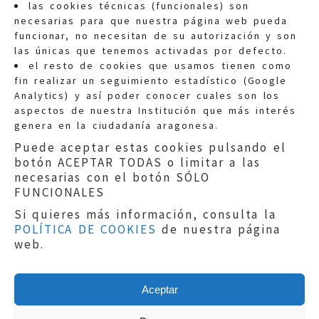
las cookies técnicas (funcionales) son
necesarias para que nuestra página web pueda
funcionar, no necesitan de su autorización y son
las únicas que tenemos activadas por defecto.
Quejas:
quejas@eljusticiadearagon.es
el resto de cookies que usamos tienen como
fin realizar un seguimiento estadístico (Google
Información general:
Analytics) y así poder conocer cuales son los
informacion@eljusticiadearagon.es
aspectos de nuestra Institución que más interés
genera en la ciudadanía aragonesa.
Teléfonos:
900 210 210
/
976 399 354
Puede aceptar estas cookies pulsando el
botón ACEPTAR TODAS o limitar a las
necesarias con el botón SÓLO
FUNCIONALES
Si quieres más información, consulta la
POLÍTICA DE COOKIES
de nuestra página
Aviso legal
|
Política de privacidad
|
web.
Protección de Datos
|
Declaración de
accesibilidad
|
Perfil del Contratante
|
Política de cookies
|
Mapa web
Aceptar
Copyright © 2019
El Justicia de Aragón
|