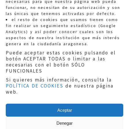
necesarias para que nuestra página web pueda
funcionar, no necesitan de su autorización y son
las únicas que tenemos activadas por defecto.
Quejas:
quejas@eljusticiadearagon.es
el resto de cookies que usamos tienen como
fin realizar un seguimiento estadístico (Google
Información general:
Analytics) y así poder conocer cuales son los
informacion@eljusticiadearagon.es
aspectos de nuestra Institución que más interés
genera en la ciudadanía aragonesa.
Teléfonos:
900 210 210
/
976 399 354
Puede aceptar estas cookies pulsando el
botón ACEPTAR TODAS o limitar a las
necesarias con el botón SÓLO
FUNCIONALES
Si quieres más información, consulta la
POLÍTICA DE COOKIES
de nuestra página
Aviso legal
|
Política de privacidad
|
web.
Protección de Datos
|
Declaración de
accesibilidad
|
Perfil del Contratante
|
Política de cookies
|
Mapa web
Aceptar
Copyright © 2019
El Justicia de Aragón
|
Desarrollo:
Sephor Consulting
Denegar