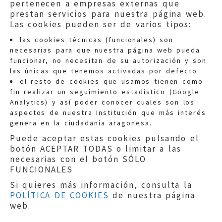
pertenecen a empresas externas que
prestan servicios para nuestra página web.
Las cookies pueden ser de varios tipos:
las cookies técnicas (funcionales) son
necesarias para que nuestra página web pueda
funcionar, no necesitan de su autorización y son
las únicas que tenemos activadas por defecto.
Quejas:
quejas@eljusticiadearagon.es
el resto de cookies que usamos tienen como
fin realizar un seguimiento estadístico (Google
Información general:
Analytics) y así poder conocer cuales son los
informacion@eljusticiadearagon.es
aspectos de nuestra Institución que más interés
genera en la ciudadanía aragonesa.
Teléfonos:
900 210 210
/
976 399 354
Puede aceptar estas cookies pulsando el
botón ACEPTAR TODAS o limitar a las
necesarias con el botón SÓLO
FUNCIONALES
Si quieres más información, consulta la
POLÍTICA DE COOKIES
de nuestra página
Aviso legal
|
Política de privacidad
|
web.
Protección de Datos
|
Declaración de