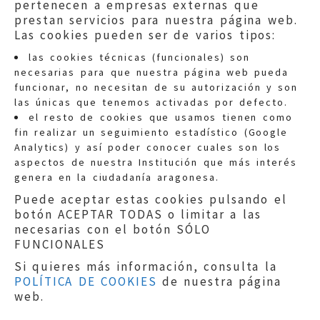
pertenecen a empresas externas que
prestan servicios para nuestra página web.
Las cookies pueden ser de varios tipos:
las cookies técnicas (funcionales) son
necesarias para que nuestra página web pueda
funcionar, no necesitan de su autorización y son
las únicas que tenemos activadas por defecto.
Quejas:
quejas@eljusticiadearagon.es
el resto de cookies que usamos tienen como
fin realizar un seguimiento estadístico (Google
Información general:
Analytics) y así poder conocer cuales son los
informacion@eljusticiadearagon.es
aspectos de nuestra Institución que más interés
genera en la ciudadanía aragonesa.
Teléfonos:
900 210 210
/
976 399 354
Puede aceptar estas cookies pulsando el
botón ACEPTAR TODAS o limitar a las
necesarias con el botón SÓLO
FUNCIONALES
Si quieres más información, consulta la
POLÍTICA DE COOKIES
de nuestra página
Aviso legal
|
Política de privacidad
|
web.
Protección de Datos
|
Declaración de