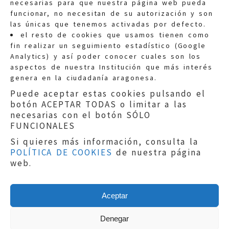
necesarias para que nuestra página web pueda
funcionar, no necesitan de su autorización y son
las únicas que tenemos activadas por defecto.
Quejas:
quejas@eljusticiadearagon.es
el resto de cookies que usamos tienen como
fin realizar un seguimiento estadístico (Google
Información general:
Analytics) y así poder conocer cuales son los
informacion@eljusticiadearagon.es
aspectos de nuestra Institución que más interés
genera en la ciudadanía aragonesa.
Teléfonos:
900 210 210
/
976 399 354
Puede aceptar estas cookies pulsando el
botón ACEPTAR TODAS o limitar a las
necesarias con el botón SÓLO
FUNCIONALES
Si quieres más información, consulta la
POLÍTICA DE COOKIES
de nuestra página
Aviso legal
|
Política de privacidad
|
web.
Protección de Datos
|
Declaración de
accesibilidad
|
Perfil del Contratante
|
Política de cookies
|
Mapa web
Aceptar
Copyright © 2019
El Justicia de Aragón
|
Desarrollo:
Sephor Consulting
Denegar