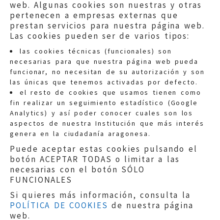
web. Algunas cookies son nuestras y otras
pertenecen a empresas externas que
prestan servicios para nuestra página web.
Las cookies pueden ser de varios tipos:
las cookies técnicas (funcionales) son
necesarias para que nuestra página web pueda
funcionar, no necesitan de su autorización y son
las únicas que tenemos activadas por defecto.
Quejas:
quejas@eljusticiadearagon.es
el resto de cookies que usamos tienen como
fin realizar un seguimiento estadístico (Google
Información general:
Analytics) y así poder conocer cuales son los
informacion@eljusticiadearagon.es
aspectos de nuestra Institución que más interés
genera en la ciudadanía aragonesa.
Teléfonos:
900 210 210
/
976 399 354
Puede aceptar estas cookies pulsando el
botón ACEPTAR TODAS o limitar a las
necesarias con el botón SÓLO
FUNCIONALES
Si quieres más información, consulta la
POLÍTICA DE COOKIES
de nuestra página
Aviso legal
|
Política de privacidad
|
web.