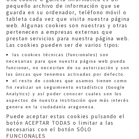
pequeño archivo de información que se
guarda en su ordenador, teléfono móvil o
tableta cada vez que visita nuestra página
web. Algunas cookies son nuestras y otras
pertenecen a empresas externas que
prestan servicios para nuestra página web.
Las cookies pueden ser de varios tipos:
las cookies técnicas (funcionales) son
necesarias para que nuestra página web pueda
funcionar, no necesitan de su autorización y son
las únicas que tenemos activadas por defecto.
Quejas:
quejas@eljusticiadearagon.es
el resto de cookies que usamos tienen como
fin realizar un seguimiento estadístico (Google
Información general:
Analytics) y así poder conocer cuales son los
informacion@eljusticiadearagon.es
aspectos de nuestra Institución que más interés
genera en la ciudadanía aragonesa.
Teléfonos:
900 210 210
/
976 399 354
Puede aceptar estas cookies pulsando el
botón ACEPTAR TODAS o limitar a las
necesarias con el botón SÓLO
FUNCIONALES