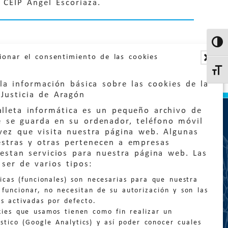
 CEIP Ángel Escoriaza.
Altern
ionar el consentimiento de las cookies
Altern
la información básica sobre las cookies de la
Justicia de Aragón
lleta informática es un pequeño archivo de
e se guarda en su ordenador, teléfono móvil
vez que visita nuestra página web. Algunas
estras y otras pertenecen a empresas
estan servicios para nuestra página web. Las
:
quejas@eljusticiadearagon.es
ser de varios tipos:
nicas (funcionales) son necesarias para que nuestra
ción general:
funcionar, no necesitan de su autorización y son las
n@eljusticiadearagon.es
s activadas por defecto.
kies que usamos tienen como fin realizar un
os:
900 210 210
/
976 399 354
stico (Google Analytics) y así poder conocer cuales