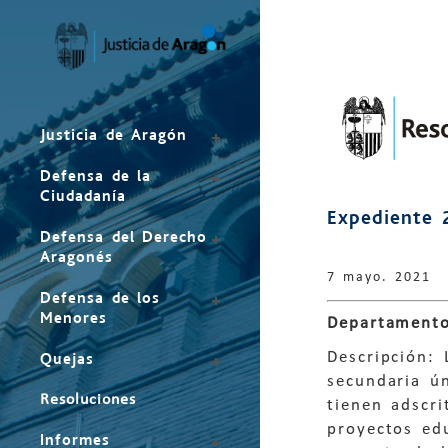
Mapa
del
sitio
Justicia de Aragón
Defensa de la
Ciudadanía
Expediente 
Defensa del Derecho
Aragonés
7 mayo. 2021
Defensa de los
Menores
Departamento
Descripción: 
Quejas
secundaria ú
Resoluciones
tienen adscri
proyectos ed
Informes